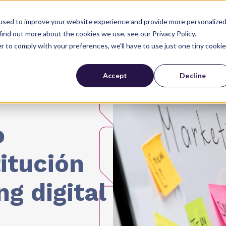
used to improve your website experience and provide more personalize
Industrias
Sobre Nosotros
find out more about the cookies we use, see our Privacy Policy.
r to comply with your preferences, we'll have to use just one tiny cookie
Accept
Decline
o
titución
g digital