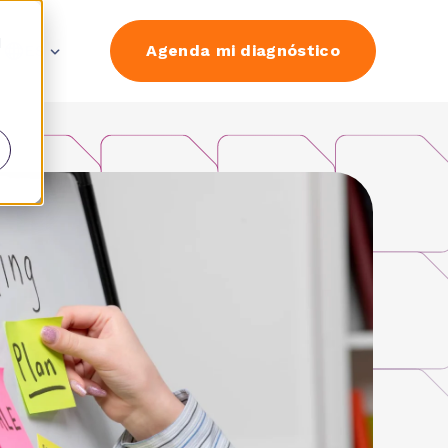
d
ES
Agenda mi diagnóstico