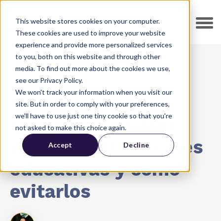
This website stores cookies on your computer.
ES
These cookies are used to improve your website
experience and provide more personalized services
to you, both on this website and through other
media. To find out more about the cookies we use,
Desarrollo Web
see our Privacy Policy.
We won't track your information when you visit our
10 errores más
site. But in order to comply with your preferences,
we'll have to use just one tiny cookie so that you're
comunes en sitios
not asked to make this choice again.
web de instituciones
Accept
Decline
educativas y cómo
evitarlos