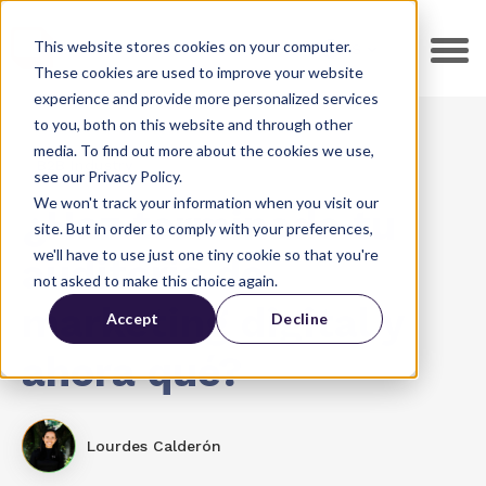
This website stores cookies on your computer.
ES
These cookies are used to improve your website
experience and provide more personalized services
to you, both on this website and through other
media. To find out more about the cookies we use,
B2B Industry
see our Privacy Policy.
We won't track your information when you visit our
¿Haz terminado tu
site. But in order to comply with your preferences,
we'll have to use just one tiny cookie so that you're
auditoría de
not asked to make this choice again.
marketing digital y
Accept
Decline
ahora qué?
Lourdes Calderón